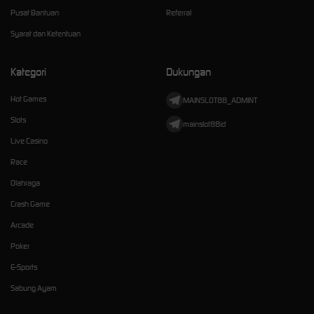
Pusat Bantuan
Referral
Syarat dan Ketentuan
Kategori
Dukungan
Hot Games
MAINSLOT88_ADMINT
Slots
mainslot88id
Live Casino
Race
Olahraga
Crash Game
Arcade
Poker
E-Sports
Sabung Ayam