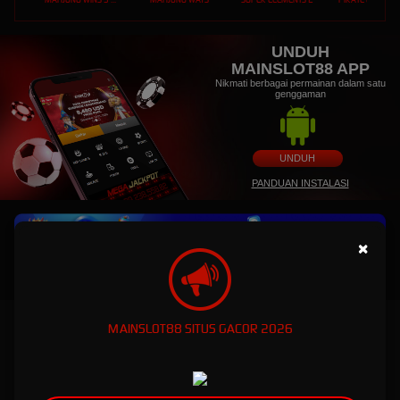
UNDUH
MAINSLOT88 APP
Nikmati berbagai permainan dalam satu
genggaman
UNDUH
PANDUAN INSTALASI
×
MAINSLOT88 SITUS GACOR 2026
Download APK Mainslot88 Resmi - Login Cepat, Ringan &
Aman