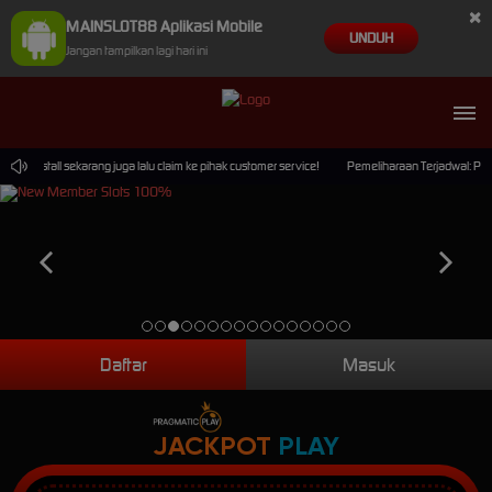
×
MAINSLOT88 Aplikasi Mobile
UNDUH
Jangan tampilkan lagi hari ini
 install sekarang juga lalu claim ke pihak customer service!
Pemeliharaan Terjadwal: PP V
Daftar
Masuk
JACKPOT
PLAY