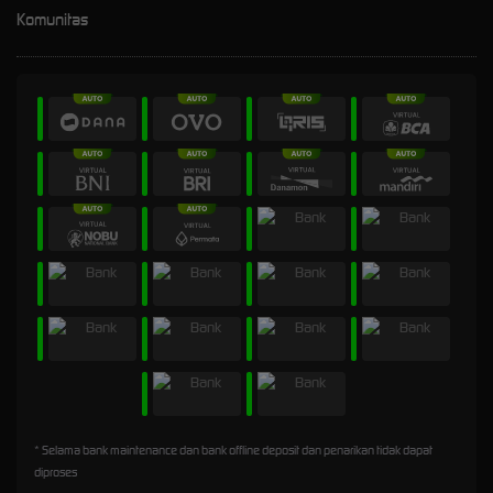
Komunitas
* Selama bank maintenance dan bank offline deposit dan penarikan tidak dapat
diproses