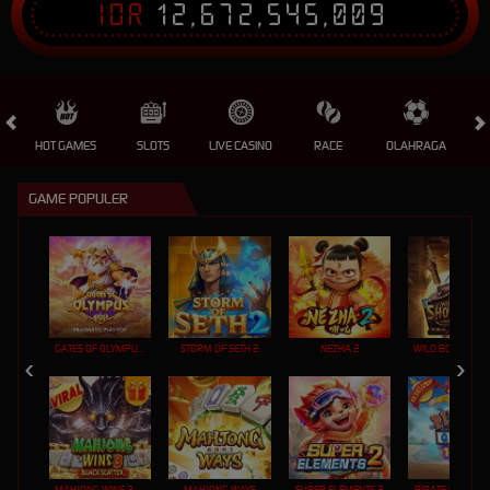
IDR
12,672,545,009
HOT GAMES
SLOTS
LIVE CASINO
RACE
OLAHRAGA
CRA
GAME POPULER
GATES OF OLYMPUS POP
STORM OF SETH 2
NEZHA 2
MAHJONG WINS 3 – BLACK SCATTER
MAHJONG WAYS
SUPER ELEMENTS 2
PIRATE QUEST 1