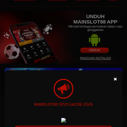
UNDUH
MAINSLOT88 APP
Nikmati berbagai permainan dalam satu
genggaman
UNDUH
PANDUAN INSTALASI
×
MAINSLOT88 SITUS GACOR 2026
Download APK Mainslot88 Resmi - Login Cepat, Ringan &
Aman