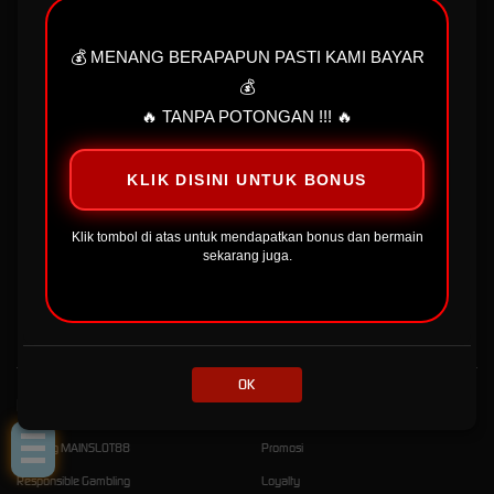
Download APK Mainslot88
Resmi - Login Cepat, Ringan
💰 MENANG BERAPAPUN PASTI KAMI BAYAR
& Aman
💰
🔥 TANPA POTONGAN !!! 🔥
MAINSLOT88
adalah sarana bermain sl0t online yang paling aman dan terpercaya dengan
menggunakan APK yang ringan untuk di download dan nyaman untuk bermain. Selain itu
KLIK DISINI UNTUK BONUS
juga bosku semua bisa langsung mendapatkan bonus ketika sudah download dan bermain
menggunakan APK nya. Jadi tunggu apalagi langsung saja daftar dan ajak teman anda
sekarang juga untuk bermain di
MAIN SLOT88
dikarenakan sudah pasti bosku semua akan
Klik tombol di atas untuk mendapatkan bonus dan bermain
mendapatkan JP Paus dan pasti dibayar kemenangannya tersebut.
sekarang juga.
Berikut adalah penjelasan yang kami berikan diatas, oleh sebab itu yuk langsung saja
bergabung bersama situs terpercaya di Indonesia yaitu
MAINSLOT
.
OK
Klik Sini
Kebijaksanaan
Platform
Tentang MAINSLOT88
Promosi
Responsible Gambling
Loyalty