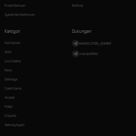
Pusat Bantuan
Referral
Syarat dan Ketentuan
Kategori
Dukungan
Hot Games
MAINSLOT88_ADMINT
Slots
mainslot88id
Live Casino
Race
Olahraga
Crash Game
Arcade
Poker
E-Sports
Sabung Ayam