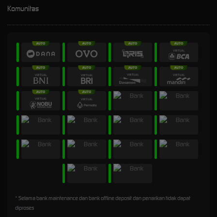
Komunitas
* Selama bank maintenance dan bank offline deposit dan penarikan tidak dapat
diproses