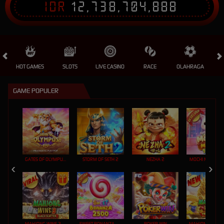
IDR
12,738,704,888
HOT GAMES
SLOTS
LIVE CASINO
RACE
OLAHRAGA
CRA
GAME POPULER
GATES OF OLYMPUS POP
STORM OF SETH 2
NEZHA 2
MOCHI MANIA 1
MAHJONG WINS 3 – BLACK SCATTER
SWEET BONANZA 2500
POKER WIN