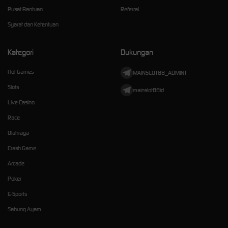
Pusat Bantuan
Referral
Syarat dan Ketentuan
Kategori
Dukungan
Hot Games
MAINSLOT88_ADMINT
Slots
mainslot88id
Live Casino
Race
Olahraga
Crash Game
Arcade
Poker
E-Sports
Sabung Ayam