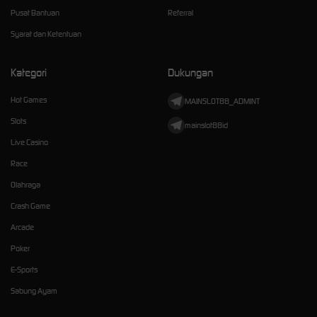
Pusat Bantuan
Referral
Syarat dan Ketentuan
Kategori
Dukungan
Hot Games
MAINSLOT88_ADMINT
Slots
mainslot88id
Live Casino
Race
Olahraga
Crash Game
Arcade
Poker
E-Sports
Sabung Ayam