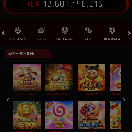
IDR
12,687,150,624
HOT GAMES
SLOTS
LIVE CASINO
RACE
OLAHRAGA
CRA
GAME POPULER
GATES OF OLYMPUS POP
TREASURES OF AZTEC
NEZHA 2
MOCHI MANIA 1
FORTUNE GEMS 500
SWEET BONANZA 2500
SUPER ELEMENTS 2