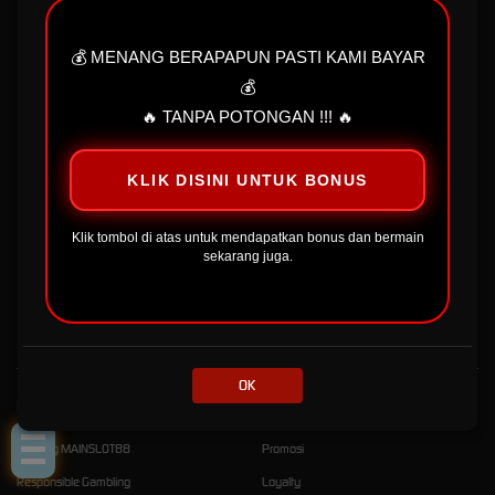
Download APK Mainslot88
Resmi - Login Cepat, Ringan
💰 MENANG BERAPAPUN PASTI KAMI BAYAR
& Aman
💰
🔥 TANPA POTONGAN !!! 🔥
MAINSLOT88
adalah sarana bermain sl0t online yang paling aman dan terpercaya dengan
menggunakan APK yang ringan untuk di download dan nyaman untuk bermain. Selain itu
KLIK DISINI UNTUK BONUS
juga bosku semua bisa langsung mendapatkan bonus ketika sudah download dan bermain
menggunakan APK nya. Jadi tunggu apalagi langsung saja daftar dan ajak teman anda
sekarang juga untuk bermain di
MAIN SLOT88
dikarenakan sudah pasti bosku semua akan
Klik tombol di atas untuk mendapatkan bonus dan bermain
mendapatkan JP Paus dan pasti dibayar kemenangannya tersebut.
sekarang juga.
Berikut adalah penjelasan yang kami berikan diatas, oleh sebab itu yuk langsung saja
bergabung bersama situs terpercaya di Indonesia yaitu
MAINSLOT
.
OK
Klik Sini
Kebijaksanaan
Platform
Tentang MAINSLOT88
Promosi
Responsible Gambling
Loyalty